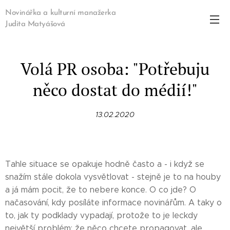
Novinářka a kulturní manažerka
Judita Matyášová
Volá PR osoba: "Potřebuju
něco dostat do médií!"
13.02.2020
Tahle situace se opakuje hodně často a - i když se
snažím stále dokola vysvětlovat - stejně je to na houby
a já mám pocit, že to nebere konce. O co jde? O
načasování, kdy posíláte informace novinářům. A taky o
to, jak ty podklady vypadají, protože to je leckdy
největší problém: že něco chcete propagovat, ale