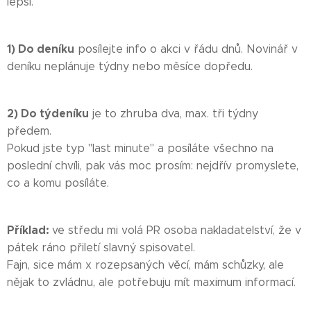
lepší.
1) Do deníku
posílejte info o akci v řádu dnů. Novinář v
deníku neplánuje týdny nebo měsíce dopředu.
2) Do týdeníku
je to zhruba dva, max. tři týdny
předem.
Pokud jste typ "last minute" a posíláte všechno na
poslední chvíli, pak vás moc prosím: nejdřív promyslete,
co a komu posíláte.
Příklad:
ve středu mi volá PR osoba nakladatelství, že v
pátek ráno přiletí slavný spisovatel.
Fajn, sice mám x rozepsaných věcí, mám schůzky, ale
nějak to zvládnu, ale potřebuju mít maximum informací.