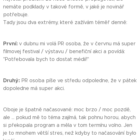
nemáte podklady v takové formě, v jaké je novinář
potřebuje.
Tady jsou dva extrémy, které zažívám téměř denně:
První:
v dubnu mi volá PR osoba, že v červnu má super
filmovej festival / výstavu / benefiční akci a povídá:
"Potřebovala bych to dostat médií!"
Druhý:
PR osoba píše ve středu odpoledne, že v pátek
dopoledne má super akci.
Oboje je špatně načasované: moc brzo / moc pozdě,
ale ... pokud mě to téma zajímá, tak pohnu horou, abych
si překopala program a měla v tom termínu volno. Jen
je to mnohem větší stres, než kdyby to načasování bylo