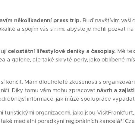
avím několikadenní press trip.
Buď navštívím vaši 
okalitě a spojím vás s nimi, abyste je mohli pozvat na 
celostátní lifestylové deníky a časopisy.
ují
Mé tex
a galerie, ale také skryté perly, jako oblíbené míst
končit. Mám dlouholeté zkušenosti s organizování
návrh a zajist
raničí. Díky tomu vám mohu zpracovat
drobnější informace, jak může spolupráce vypadat
i turistickými organizacemi, jako jsou VisitFrankfurt
sem také mediální poradkyní regionálních kanceláří