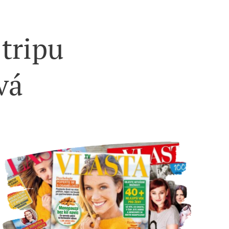
 tripu
vá