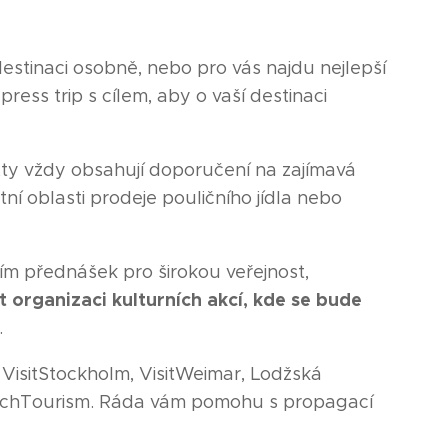
destinaci osobně, nebo pro vás najdu nejlepší
press trip s cílem, aby o vaší destinaci
ty vždy obsahují doporučení na zajímavá
ní oblasti prodeje pouličního jídla nebo
m přednášek pro širokou veřejnost,
it organizaci kulturních akcí, kde se bude
.
, VisitStockholm, VisitWeimar, Lodžská
 CzechTourism. Ráda vám pomohu s propagací