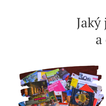
Jaký 
a