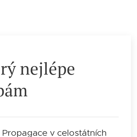
erý nejlépe
ebám
Propagace v celostátních