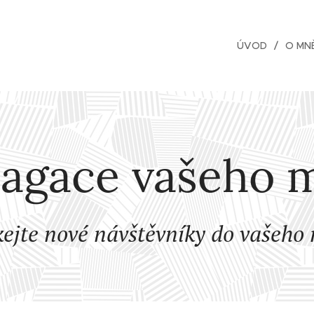
rka
ÚVOD
O MN
agace vašeho 
ejte nové návštěvníky do vašeho