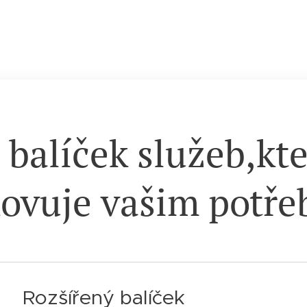
 balíček služeb,kt
ovuje vašim potř
Rozšířený balíček