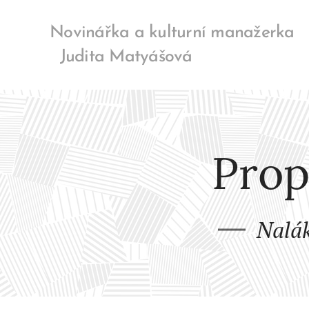
Novinářka a kulturní manaže
Judita Matyášová
Prop
Nalák