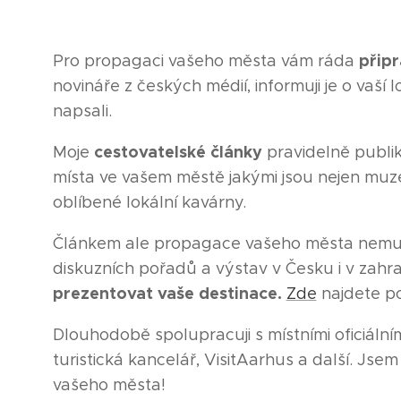
připr
Pro propagaci vašeho města vám ráda
novináře z českých médií, informuji je o vaší l
napsali.
cestovatelské články
Moje
pravidelně publik
místa ve vašem městě jakými jsou nejen muzea 
oblíbené lokální kavárny.
Článkem ale propagace vašeho města nemusí 
diskuzních pořadů a výstav v Česku i v zah
prezentovat vaše destinace.
Zde
najdete po
Dlouhodobě spolupracuji s místními oficiálním
turistická kancelář, VisitAarhus a další. J
vašeho města!