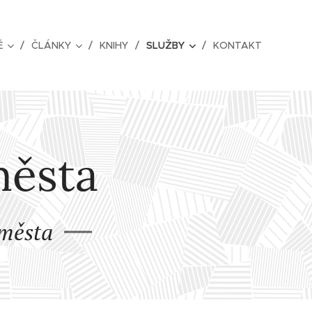
Ě
ČLÁNKY
KNIHY
SLUŽBY
KONTAKT
města
 města