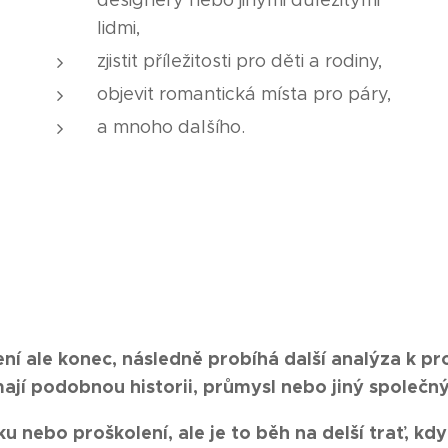
designéry nebo jinými důležitými
lidmi,
zjistit příležitosti pro děti a rodiny,
objevit romantická místa pro páry,
a mnoho dalšího.
ení ale konec, následně probíhá další analýza k p
ají podobnou historii, průmysl nebo jiný společn
ku nebo proškolení, ale je to běh na delší trať, k