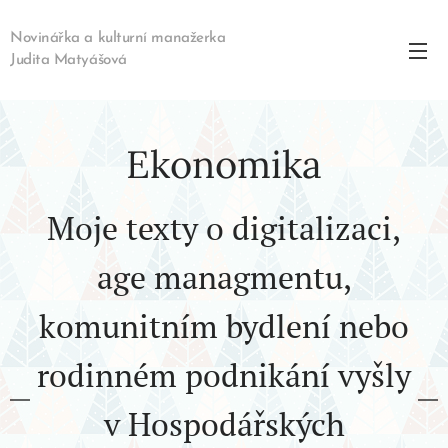
Novinářka a kulturní manažerka
Judita Matyášová
Ekonomika
Moje texty o digitalizaci,
age managmentu,
komunitním bydlení nebo
rodinném podnikání vyšly
v Hospodářských