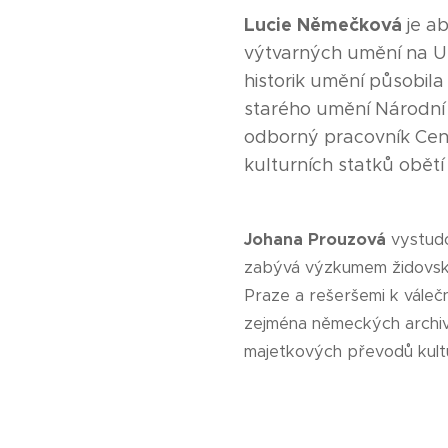
Lucie Němečková
je ab
výtvarných umění na Un
historik umění působila
starého umění Národní 
odborný pracovník Cen
kulturních statků obětí I
Johana Prouzová
vystudo
zabývá výzkumem židovsk
Praze a rešeršemi k váleč
zejména německých archiv
majetkových převodů kultur