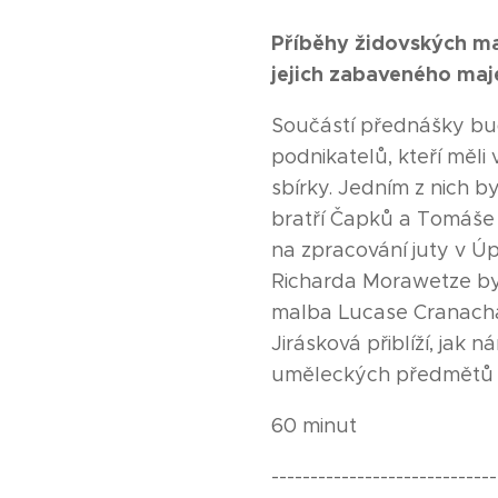
Příběhy židovských ma
jejich zabaveného maj
Součástí přednášky bu
podnikatelů, kteří mě
sbírky. Jedním z nich b
bratří Čapků a Tomáše 
na zpracování juty v Ú
Richarda Morawetze by
malba Lucase Cranacha. 
Jirásková přiblíží, jak
uměleckých předmětů v 
60 minut
-----------------------------