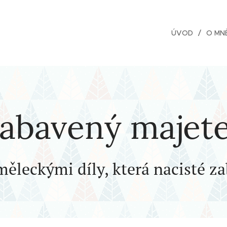
rka
ÚVOD
O MN
abavený majet
měleckými díly, která nacisté za