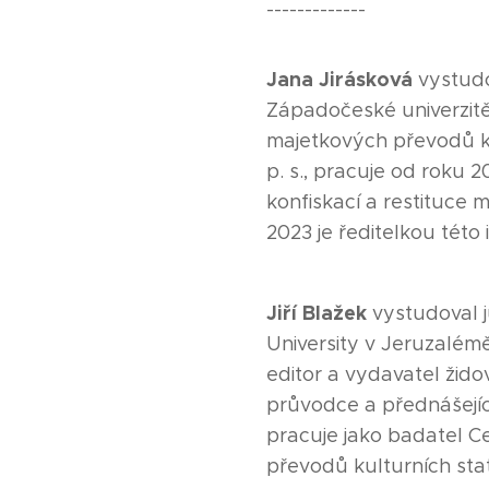
-------------
Jana Jirásková
vystudov
Západočeské univerzitě
majetkových převodů kul
p. s., pracuje od roku
konfiskací a restituce 
2023 je ředitelkou této 
Jiří Blažek
vystudoval j
University v Jeruzalém
editor a vydavatel žido
průvodce a přednášejí
pracuje jako badatel 
převodů kulturních statk