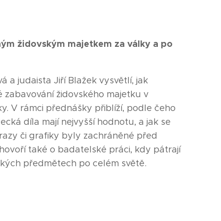
eným židovským majetkem za války a po
 a judaista Jiří Blažek vysvětlí, jak
é zabavování židovského majetku v
y. V rámci přednášky přiblíží, podle čeho
ecká díla mají nejvyšší hodnotu, a jak se
razy či grafiky byly zachráněné před
ohovoří také o badatelské práci, kdy pátrají
kých předmětech po celém světě.