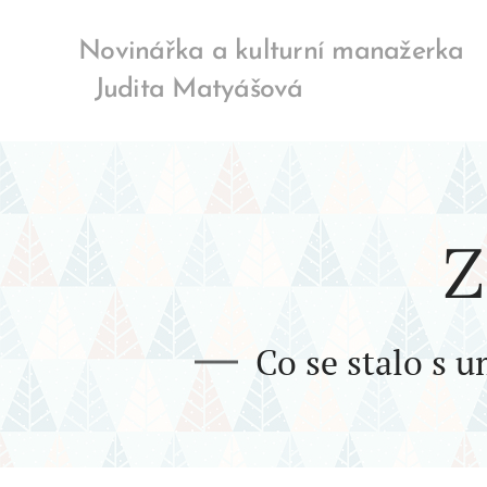
Novinářka a kulturní manaže
Judita Matyášová
Z
Co se stalo s u