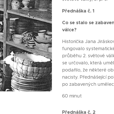
Přednáška č. 1
Co se stalo se zabav
válce?
Historička Jana Jirásková
fungovalo systematick
průběhu 2. světové válk
se určovalo, která uměl
podařilo, že některé ob
nacisty. Přednášející p
po zabavených umělec
60 minut
Přednáška č. 2