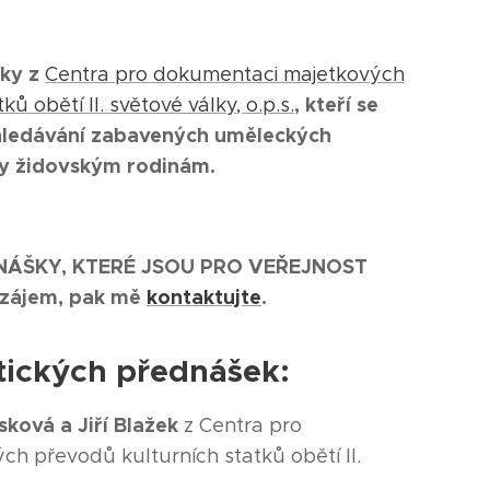
íky z
Centra pro dokumentaci majetkových
, kteří se
ů obětí II. světové války, o.p.s.
hledávání zabavených uměleckých
ly židovským rodinám.
EDNÁŠKY, KTERÉ JSOU PRO VEŘEJNOST
zájem, pak mě
kontaktujte
.
ických přednášek:
sková a Jiří Blažek
z Centra pro
h převodů kulturních statků obětí II.