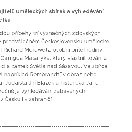
jitelů uměleckých sbírek a vyhledávání
etku
dou příběhy tří význačných židovských
li v předválečném Československu umělecké
yl Richard Morawetz, osobní přítel rodiny
Garrigua Masaryka, který vlastnil továrnu
pici a zámek Světlá nad Sázavou. Ve sbírce
l například Rembrandtův obraz nebo
Judaista Jiří Blažek a historička Jana
 náročné je vyhledávání zabavených
Česku i v zahraničí.
-----------------------------------------------------