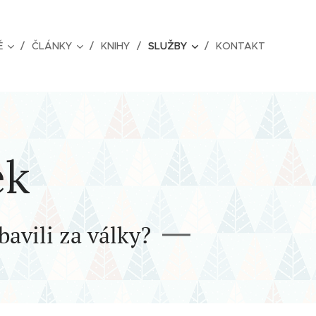
Ě
ČLÁNKY
KNIHY
SLUŽBY
KONTAKT
ek
bavili za války?