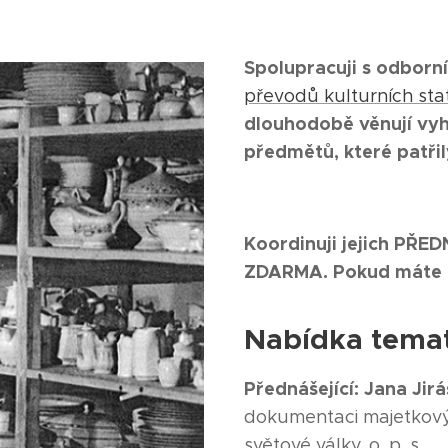
Spolupracuji s odborn
převodů kulturních statk
dlouhodobě věnují vy
předmětů, které patři
Koordinuji jejich PŘ
ZDARMA. Pokud máte 
Nabídka temat
Přednášející: Jana Jirá
dokumentaci majetkovýc
světové války, o. p. s.