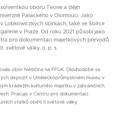
solventkou oboru Teorie a dějin
iverzitě Palackého v Olomouci. Jako
 v Lobkowiczkých sbírkách, také ve Sbírce
galerie v Praze. Od roku 2021 působí jako
tra pro dokumentaci majetkových převodů
I. světové války, o. p. s.
vala obor Němčina na FFUK. Dlouhodobě se
ých depozit v Uměleckoprůmyslovém museu v
ným krádežím kulturního majetku v zahraničních,
ech. Pracuje v Centru pro dokumentaci
ních statků obětí II světové války.