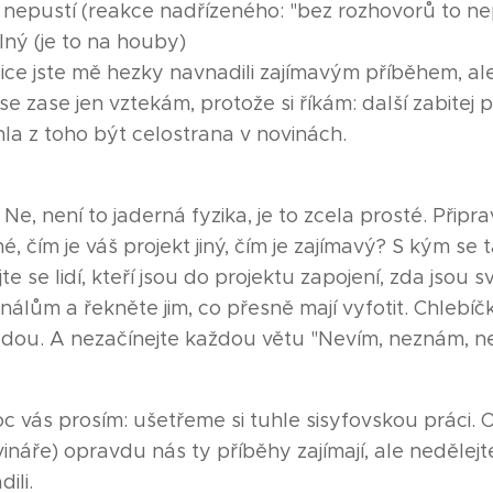
 nepustí (reakce nadřízeného: "bez rozhovorů to ne
lný (je to na houby)
ce jste mě hezky navnadili zajímavým příběhem, ale t
e zase jen vztekám, protože si říkám: další zabitej p
hla z toho být celostrana v novinách.
?
Ne, není to jaderná fyzika, je to zcela prosté. Připr
, čím je váš projekt jiný, čím je zajímavý? S kým se
e se lidí, kteří jsou do projektu zapojení, zda jsou 
nálům a řekněte jim, co přesně mají vyfotit. Chlebíč
dou. A nezačínejte každou větu "Nevím, neznám, n
c vás prosím: ušetřeme si tuhle sisyfovskou práci. 
vináře) opravdu nás ty příběhy zajímají, ale nedělej
ili.