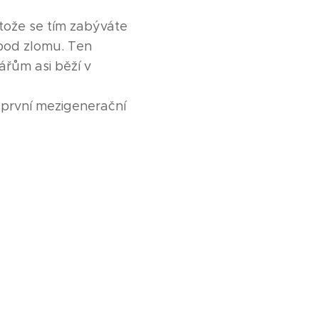
tože se tím zabýváte
 bod zlomu. Ten
ářům asi běží v
 první mezigenerační