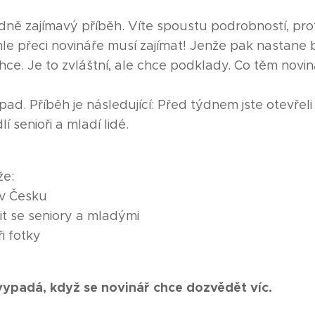
ně zajímavý příběh. Víte spoustu podrobností, pro
tohle přeci novináře musí zajímat! Jenže pak nastane
hce. Je to zvláštní, ale chce podklady. Co těm novin
d. Příběh je následující: Před týdnem jste otevřeli
 senioři a mladí lidé.
že:
 v Česku
it se seniory a mladými
i fotky
 vypadá, když se novinář chce dozvědět víc.