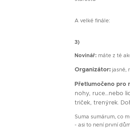
A velké finále:
3)
Novinář:
máte z té ak
Organizátor:
jasně, 
Přetlumočeno pro 
nohy, ruce...nebo l
triček, trenýrek. D
Suma sumárum, co můž
- asi to není první d