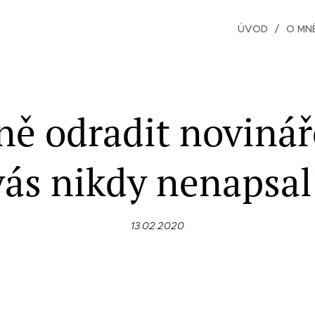
rka
ÚVOD
O MN
ně odradit novinář
vás nikdy nenapsal
13.02.2020