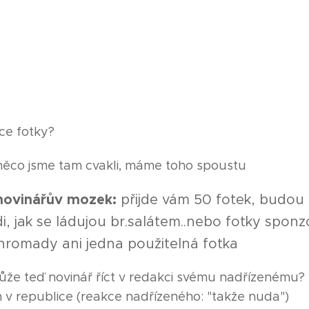
ce fotky?
něco jsme tam cvakli, máme toho spoustu
novinářův mozek:
přijde vám 50 fotek, budou 
idi, jak se ládujou br.salátem..nebo fotky spon
ohromady ani jedna použitelná fotka
e teď novinář říct v redakci svému nadřízenému?
ům v republice (reakce nadřízeného: "takže nuda")