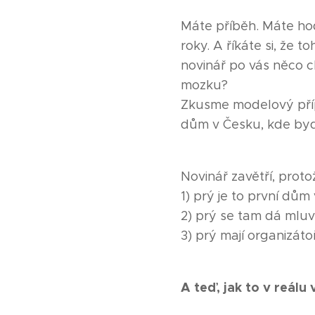
Máte příběh. Máte hod
roky. A říkáte si, že 
novinář po vás něco c
mozku?
Zkusme modelový přípa
dům v Česku, kde bydlí
Novinář zavětří, proto
1) prý je to první dům
2) prý se tam dá mluv
3) prý mají organizátoř
A teď, jak to v reálu