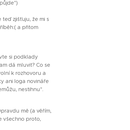
půjde")
eď zjišťuju, že mi s
říběh:( a přitom
avte si podklady
 tam dá mluvit? Co se
svolní k rozhovoru a
ky ani loga novináře
emůžu, nestihnu".
Opravdu mě (a věřím,
te všechno proto,