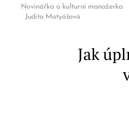
Novinářka a kulturní manaže
Judita Matyášová
Jak úpl