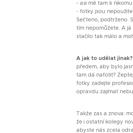
- asi mě tam k nikomu
- fotky jsou nepoužite
Sečteno, podtrženo. Si
tím nepomůžete. A já s
stačilo tak málo a mo
A jak to udělat jinak
předem, aby bylo jasné
tam dá nafotit? Zeptejt
fotky zadejte profesio
opravdu zajímat nebu
Takže zas a znova: mo
že i ostatní kolegy no
abyste nás zcela odrad