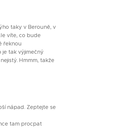
nýho taky v Berouně, v
Ale víte, co bude
tě řeknou
o je tak výjimečný
 nejistý. Hmmm, takže
epší nápad. Zeptejte se
chce tam procpat