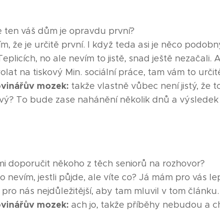
 ten váš dům je opravdu první?
m, že je určitě první. I když teda asi je něco podob
eplicích, no ale nevím to jistě, snad ještě nezačali. 
volat na tiskový Min. sociální práce, tam vám to urči
vinářův mozek:
takže vlastně vůbec není jistý, že t
kový? To bude zase nahánění několik dnů a výsledek
i doporučit někoho z těch seniorů na rozhovor?
to nevím, jestli půjde, ale víte co? Já mám pro vás l
 pro nás nejdůležitější, aby tam mluvil v tom článku.
vinářův mozek:
ach jo, takže příběhy nebudou a 