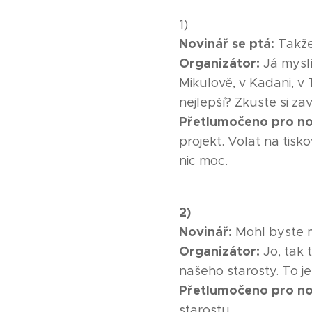
1)
Novinář se ptá:
Takže
Organizátor:
Já myslí
Mikulově, v Kadani, v T
nejlepší? Zkuste si za
Přetlumočeno pro no
projekt. Volat na tis
nic moc.
2)
Novinář:
Mohl byste m
Organizátor:
Jo, tak 
našeho starosty. To je
Přetlumočeno pro no
starostu