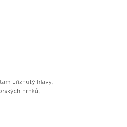
tam uříznutý hlavy,
zorských hrnků,