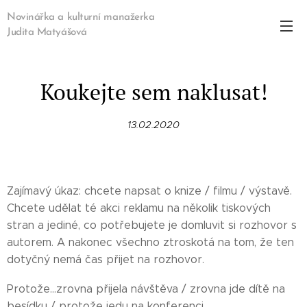
Novinářka a kulturní manažerka
Judita Matyášová
Koukejte sem naklusat!
13.02.2020
Zajímavý úkaz: chcete napsat o knize / filmu / výstavě.
Chcete udělat té akci reklamu na několik tiskových
stran a jediné, co potřebujete je domluvit si rozhovor s
autorem. A nakonec všechno ztroskotá na tom, že ten
dotyčný nemá čas přijet na rozhovor.
Protože...zrovna přijela návštěva / zrovna jde dítě na
besídku / protože jedu na konferenci.