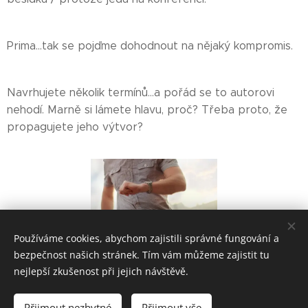
Prima...tak se pojďme dohodnout na nějaký kompromis.
Navrhujete několik termínů...a pořád se to autorovi
nehodí. Marně si lámete hlavu, proč? Třeba proto, že
propagujete jeho výtvor?
Používáme cookies, abychom zajistili správné fungování a
bezpečnost našich stránek. Tím vám můžeme zajistit tu
nejlepší zkušenost při jejich návštěvě.
2022 © Judita Matyášová
Přijmout nezbytné
Přijmout vše