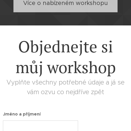
Více o nabízeném workshopu
Objednejte si
můj workshop
Vyplňte všechny potřebné údaje a já se
vám ozvu co nejdříve zpět
Jméno a příjmení